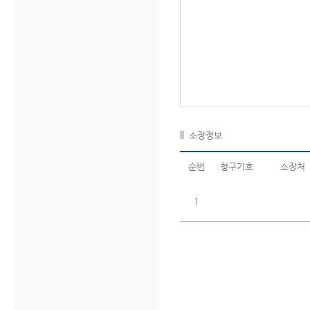
소장정보
순번
청구기호
소장처
1